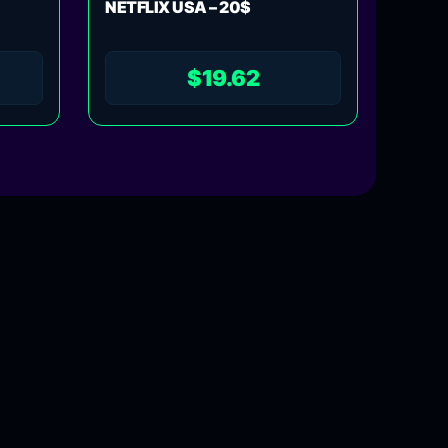
NETFLIX USA – 20$
$
19.62