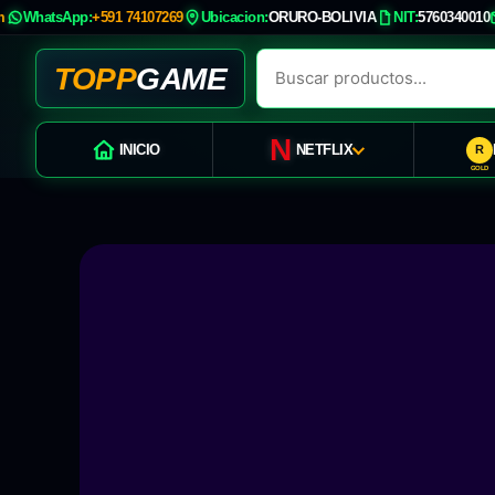
Ir
com
WhatsApp:
+591 74107269
Ubicacion:
ORURO-BOLIVIA
NIT:
57603400
al
contenido
TOPP
GAME
N
INICIO
NETFLIX
R
GOLD