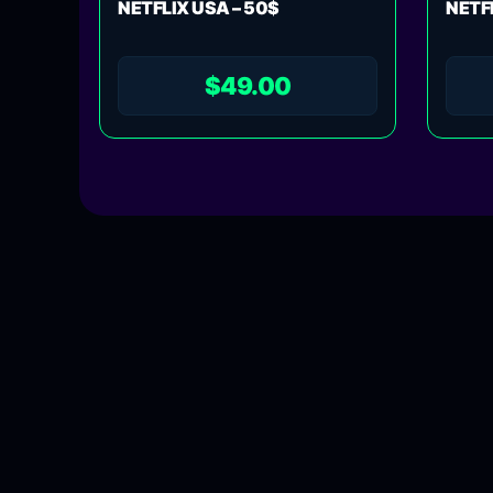
NETFLIX USA – 50$
NETF
$
49.00