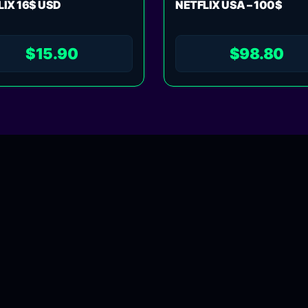
LIX 16$ USD
NETFLIX USA – 100$
$
15.90
$
98.80
© 2022 / WWW.TOPPGAME.COM