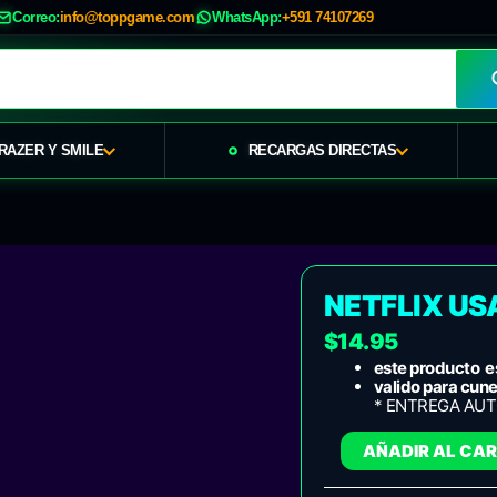
10
Correo:
info@toppgame.com
WhatsApp:
+591 74107269
RAZER Y SMILE
RECARGAS DIRECTAS
NETFLIX
USA
-
NETFLIX USA
15$
cantidad
$
14.95
este producto es
valido para cun
* ENTREGA AU
AÑADIR AL CAR